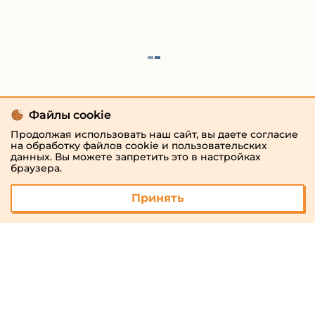
Файлы cookie
Продолжая использовать наш сайт, вы даете согласие
на обработку файлов cookie и пользовательских
данных. Вы можете запретить это в настройках
браузера.
Принять
© 2026 «megaresheba.ru»
admin@megaresheba.ru
Виртуальный
хостинг от
157,5 руб/
мес.