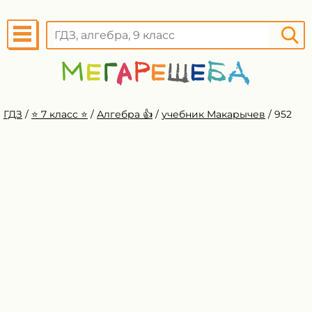
ГДЗ
/
⭐️ 7 класс ⭐️
/
Алгебра 👍
/
учебник Макарычев
/
952