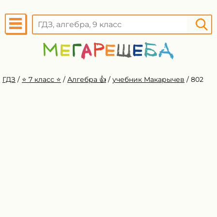
ГДЗ
/
⭐️ 7 класс ⭐️
/
Алгебра 👍
/
учебник Макарычев
/
802