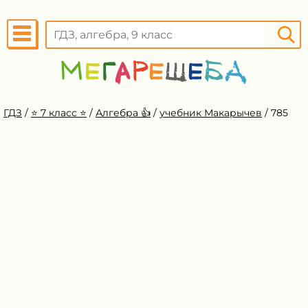
ГДЗ
/
⭐️ 7 класс ⭐️
/
Алгебра 👍
/
учебник Макарычев
/
785