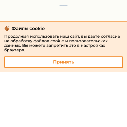
Файлы cookie
Продолжая использовать наш сайт, вы даете согласие
на обработку файлов cookie и пользовательских
данных. Вы можете запретить это в настройках
браузера.
Принять
© 2026 «megaresheba.ru»
admin@megaresheba.ru
Виртуальный
хостинг от
157,5 руб/
мес.