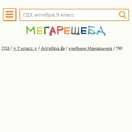
ГДЗ
/
⭐️ 7 класс ⭐️
/
Алгебра 👍
/
учебник Макарычев
/
781