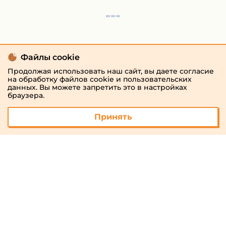
Файлы cookie
Продолжая использовать наш сайт, вы даете согласие
на обработку файлов cookie и пользовательских
данных. Вы можете запретить это в настройках
браузера.
Принять
© 2026 «megaresheba.ru»
admin@megaresheba.ru
Виртуальный
хостинг от
157,5 руб/
мес.