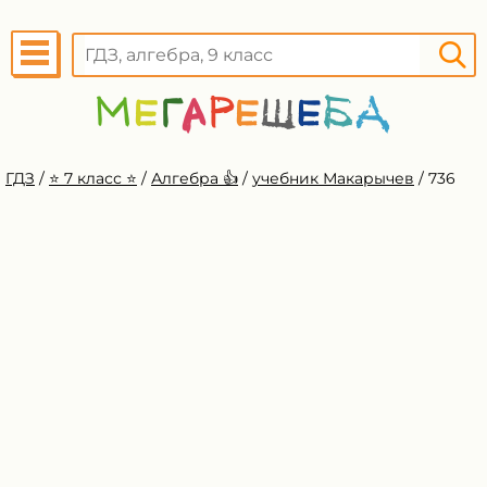
ГДЗ
/
⭐️ 7 класс ⭐️
/
Алгебра 👍
/
учебник Макарычев
/
736