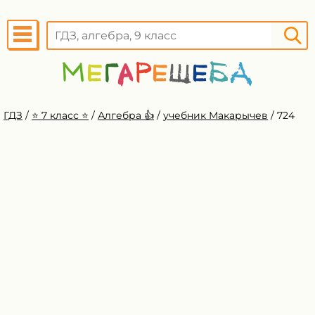
ГДЗ
/
⭐️ 7 класс ⭐️
/
Алгебра 👍
/
учебник Макарычев
/
724