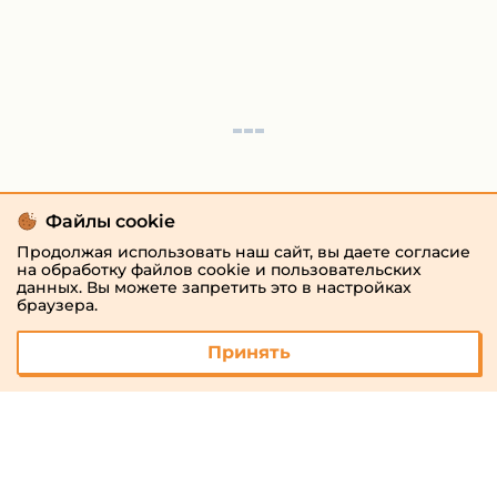
Файлы cookie
Продолжая использовать наш сайт, вы даете согласие
на обработку файлов cookie и пользовательских
данных. Вы можете запретить это в настройках
браузера.
Принять
© 2026 «megaresheba.ru»
admin@megaresheba.ru
Виртуальный
хостинг от
157,5 руб/