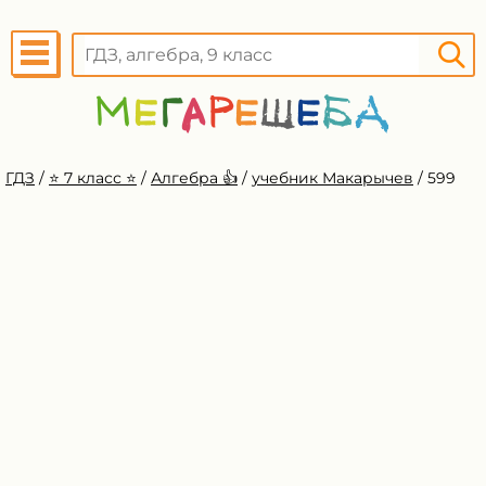
ГДЗ
/
⭐️ 7 класс ⭐️
/
Алгебра 👍
/
учебник Макарычев
/
599