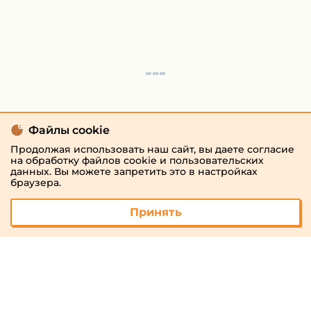
Файлы cookie
Продолжая использовать наш сайт, вы даете согласие
на обработку файлов cookie и пользовательских
данных. Вы можете запретить это в настройках
браузера.
Принять
© 2026 «megaresheba.ru»
admin@megaresheba.ru
Виртуальный
хостинг от
157,5 руб/
мес.