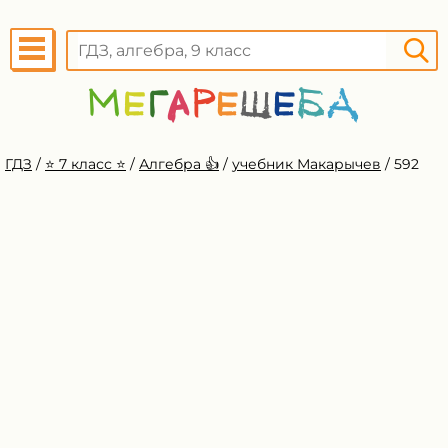
ГДЗ
/
⭐️ 7 класс ⭐️
/
Алгебра 👍
/
учебник Макарычев
/
592