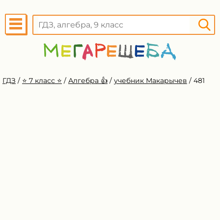
ГДЗ
/
⭐️ 7 класс ⭐️
/
Алгебра 👍
/
учебник Макарычев
/
481