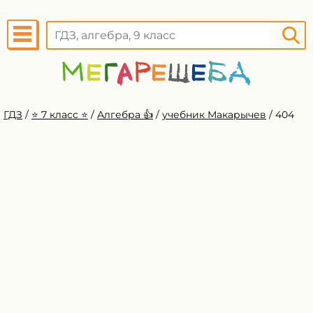
ГДЗ
/
⭐️ 7 класс ⭐️
/
Алгебра 👍
/
учебник Макарычев
/
404