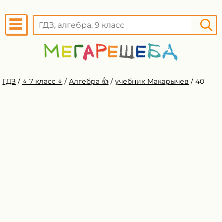
ГДЗ
/
⭐️ 7 класс ⭐️
/
Алгебра 👍
/
учебник Макарычев
/
40