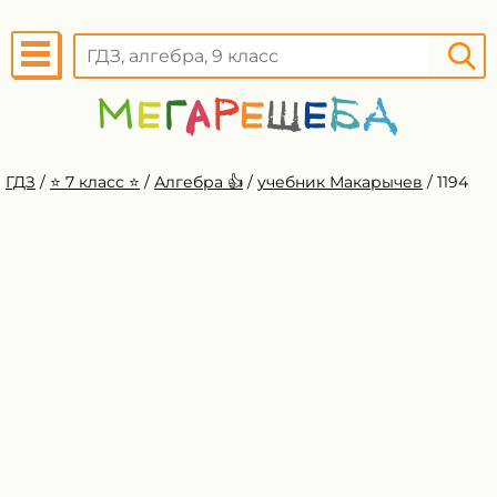
ГДЗ
/
⭐️ 7 класс ⭐️
/
Алгебра 👍
/
учебник Макарычев
/
1194