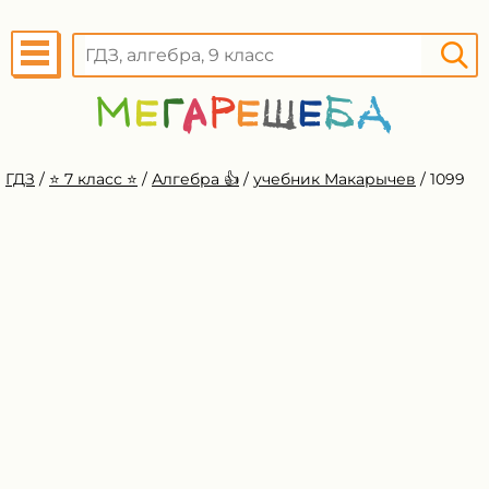
ГДЗ
/
⭐️ 7 класс ⭐️
/
Алгебра 👍
/
учебник Макарычев
/
1099