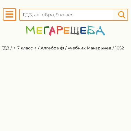
ГДЗ
/
⭐️ 7 класс ⭐️
/
Алгебра 👍
/
учебник Макарычев
/
1052