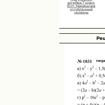
алгебра 7 класс
Ю.Н. Макарычев
углубленный
уровень
Реш