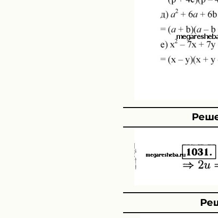
Реше
Реш