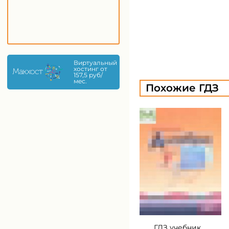
Виртуальный
хостинг от
157,5 руб/
мес.
Похожие ГДЗ
ГДЗ учебник