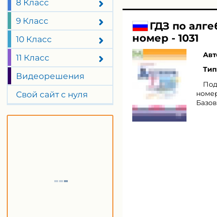
8 Класс
9 Класс
ГДЗ по алг
номер - 1031
10 Класс
Авт
11 Класс
Тип
Видеорешения
Под
номер
Свой сайт с нуля
Базов