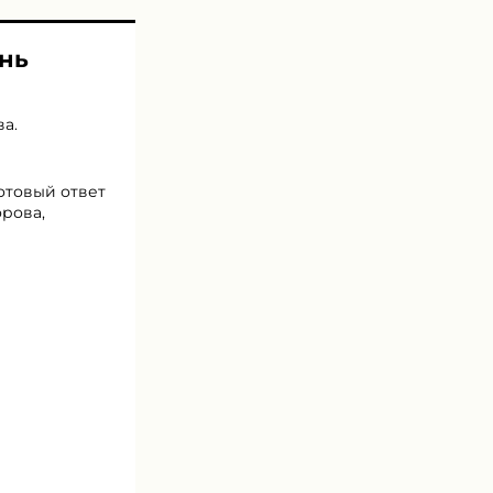
ень
ва
.
готовый ответ
орова,