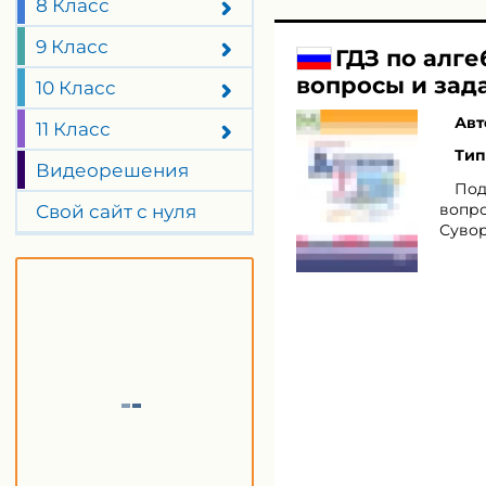
8 Класс
9 Класс
ГДЗ по алг
вопросы и зада
10 Класс
Авт
11 Класс
Тип
Видеорешения
Под
вопро
Свой сайт с нуля
Сувор