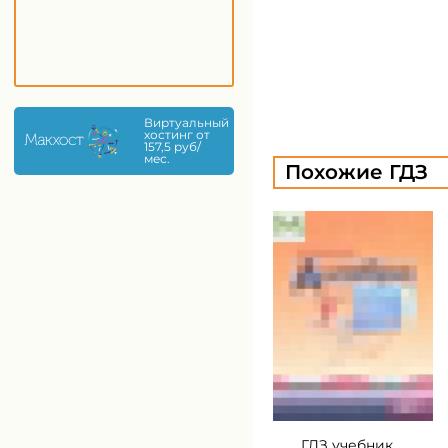
Виртуальный
хостинг от
157,5 руб/
мес.
Похожие ГДЗ
ГДЗ учебник