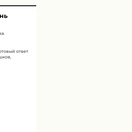
ень
ва
.
готовый ответ
шков,