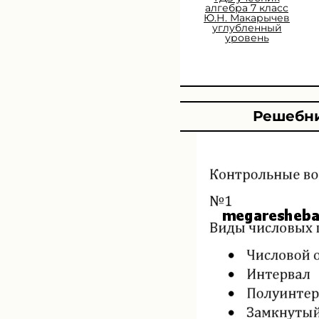
алгебра 7 класс
Ю.Н. Макарычев
углубленный
уровень
Решебни