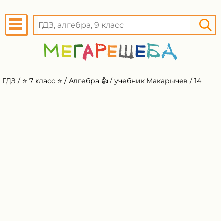
ГДЗ
/
⭐️ 7 класс ⭐️
/
Алгебра 👍
/
учебник Макарычев
/
14