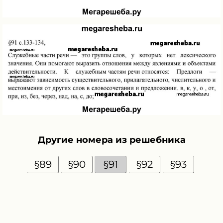
Другие номера из решебника
§89
§90
§91
§92
§93