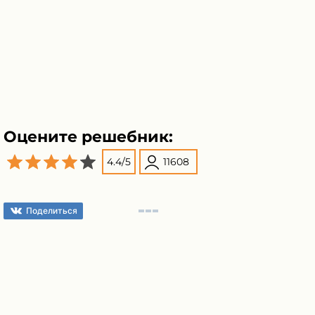
Оцените решебник:
4.4
/
5
11608
Поделиться