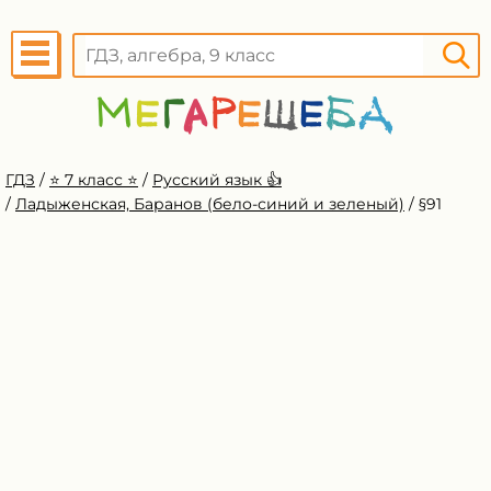
ГДЗ
/
⭐️ 7 класс ⭐️
/
Русский язык 👍
/
Ладыженская, Баранов (бело-синий и зеленый)
/
§91