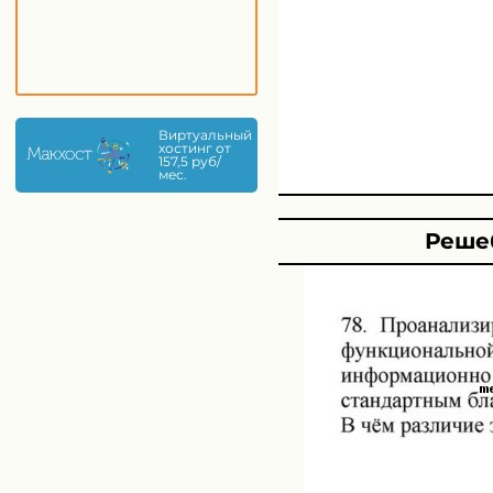
Виртуальный
хостинг от
157,5 руб/
мес.
Решеб