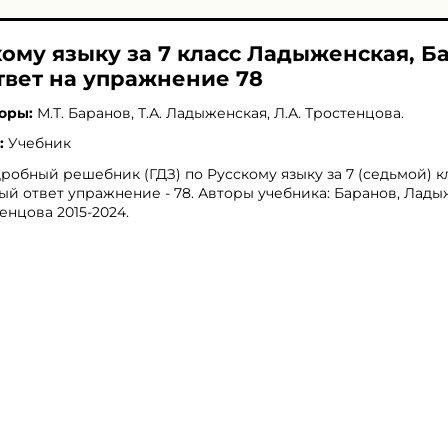
кому языку за 7 класс Ладыженская, Б
твет на упражнение 78
оры:
М.Т. Баранов
,
Т.А. Ладыженская
,
Л.А. Тростенцова
.
:
Учебник
робный решебник (ГДЗ) по Русскому языку за 7 (седьмой) кл
ый ответ упражнение - 78. Авторы учебника: Баранов, Лады
енцова 2015-2024.