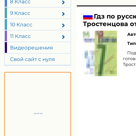
8 Класс
9 Класс
Гдз по русс
Тростенцова о
10 Класс
Авт
11 Класс
Тип
Видеорешения
Под
готов
Свой сайт с нуля
Трост