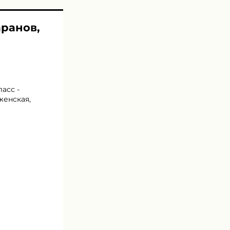
аранов,
асс -
женская,