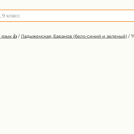
 язык 👍
/
Ладыженская, Баранов (бело-синий и зеленый)
/
7