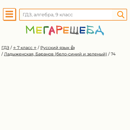
ГДЗ
/
⭐️ 7 класс ⭐️
/
Русский язык 👍
/
Ладыженская, Баранов (бело-синий и зеленый)
/
74