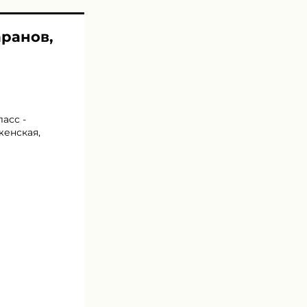
аранов,
асс -
женская,