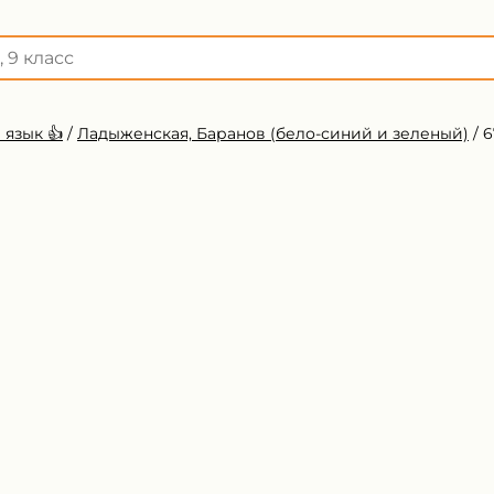
 язык 👍
/
Ладыженская, Баранов (бело-синий и зеленый)
/
6