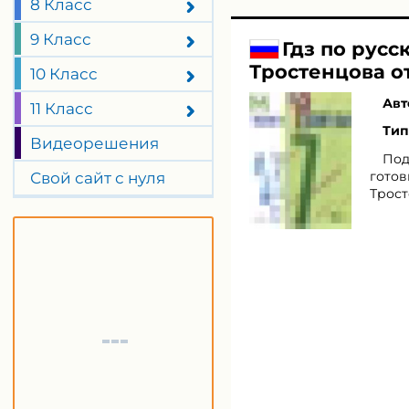
8 Класс
9 Класс
Гдз по русс
Тростенцова о
10 Класс
Авт
11 Класс
Тип
Видеорешения
Под
готов
Свой сайт с нуля
Трост