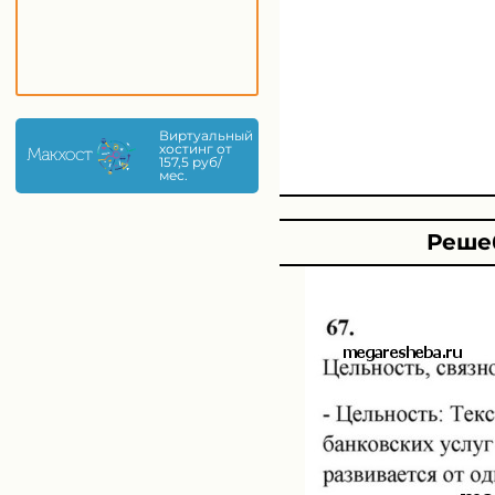
Виртуальный
хостинг от
157,5 руб/
мес.
Решеб