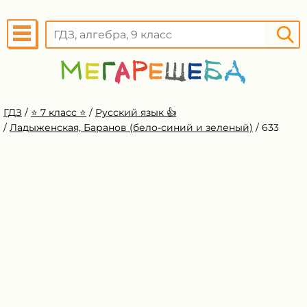
ГДЗ
/
⭐️ 7 класс ⭐️
/
Русский язык 👍
/
Ладыженская, Баранов (бело-синий и зеленый)
/
633