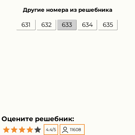
Другие номера из решебника
631
632
633
634
635
Оцените решебник:
4.4
/
5
11608