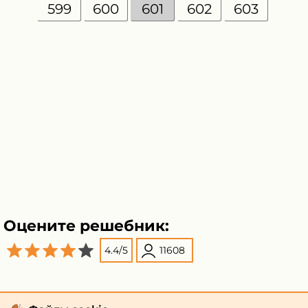
599
600
601
602
603
Оцените решебник:
4.4
/
5
11608