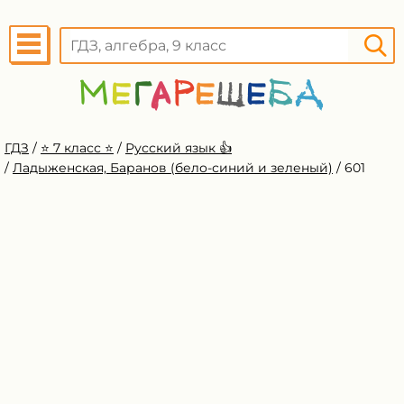
ГДЗ
/
⭐️ 7 класс ⭐️
/
Русский язык 👍
/
Ладыженская, Баранов (бело-синий и зеленый)
/
601