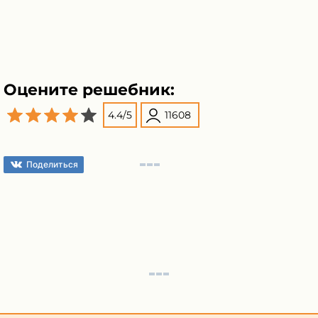
Оцените решебник:
4.4
/
5
11608
Поделиться