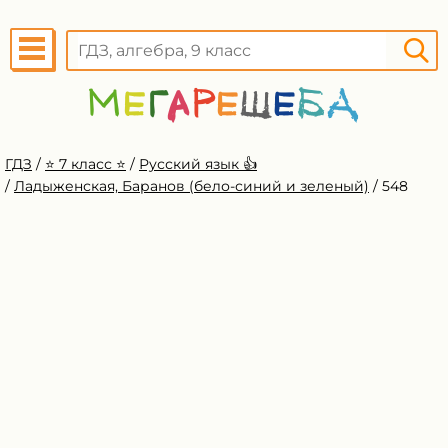
ГДЗ
/
⭐️ 7 класс ⭐️
/
Русский язык 👍
/
Ладыженская, Баранов (бело-синий и зеленый)
/
548