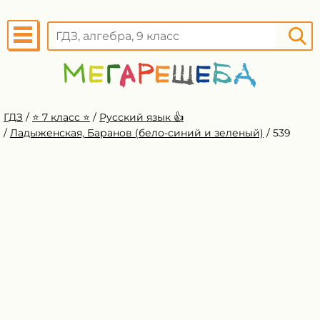
ГДЗ
/
⭐️ 7 класс ⭐️
/
Русский язык 👍
/
Ладыженская, Баранов (бело-синий и зеленый)
/
539