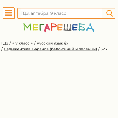
ГДЗ
/
⭐️ 7 класс ⭐️
/
Русский язык 👍
/
Ладыженская, Баранов (бело-синий и зеленый)
/
523