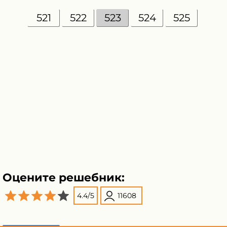
521
522
523
524
525
Оцените решебник:
4.4
/
5
11608