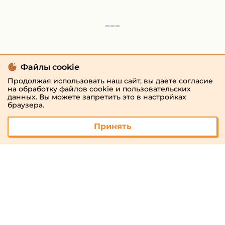
Файлы cookie
Продолжая использовать наш сайт, вы даете согласие
на обработку файлов cookie и пользовательских
данных. Вы можете запретить это в настройках
браузера.
Принять
© 2026 «megaresheba.ru»
admin@megaresheba.ru
Виртуальный
хостинг от
157,5 руб/
мес.