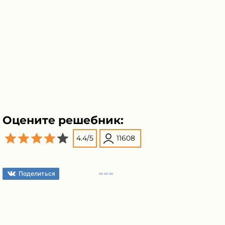
Оцените решебник:
4.4
/
5
11608
Поделиться