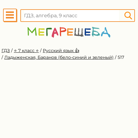
ГДЗ
/
⭐️ 7 класс ⭐️
/
Русский язык 👍
/
Ладыженская, Баранов (бело-синий и зеленый)
/
517