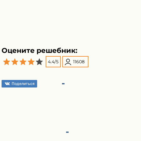
Оцените решебник:
4.4
/
5
11608
Поделиться