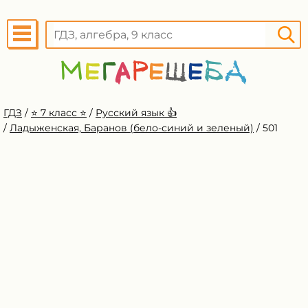
ГДЗ
/
⭐️ 7 класс ⭐️
/
Русский язык 👍
/
Ладыженская, Баранов (бело-синий и зеленый)
/
501