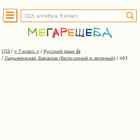
ГДЗ
/
⭐️ 7 класс ⭐️
/
Русский язык 👍
/
Ладыженская, Баранов (бело-синий и зеленый)
/
493