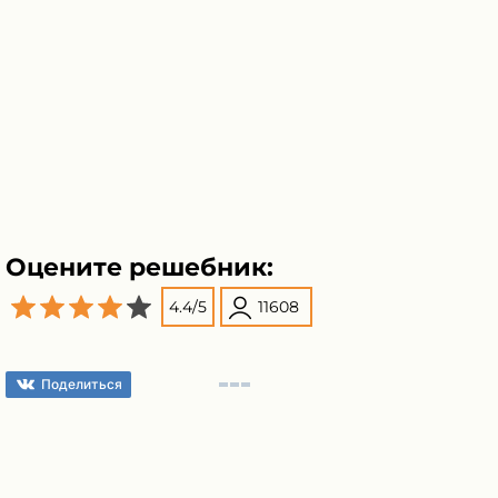
Оцените решебник:
4.4
/
5
11608
Поделиться