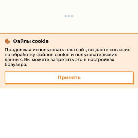
Файлы cookie
Продолжая использовать наш сайт, вы даете согласие
на обработку файлов cookie и пользовательских
данных. Вы можете запретить это в настройках
браузера.
Принять
© 2026 «megaresheba.ru»
admin@megaresheba.ru
Виртуальный
хостинг от
157,5 руб/
мес.