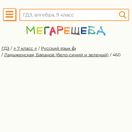
ГДЗ
/
⭐️ 7 класс ⭐️
/
Русский язык 👍
/
Ладыженская, Баранов (бело-синий и зеленый)
/
460