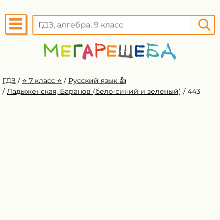
ГДЗ
/
⭐️ 7 класс ⭐️
/
Русский язык 👍
/
Ладыженская, Баранов (бело-синий и зеленый)
/
443