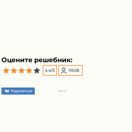
Оцените решебник:
4.4
/
5
11608
Поделиться