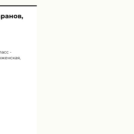
аранов,
асс -
ыженская,