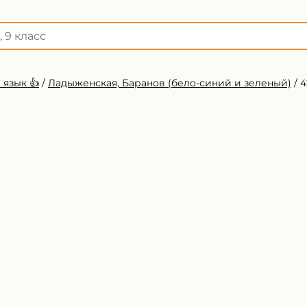
 язык 👍
/
Ладыженская, Баранов (бело-синий и зеленый)
/
4