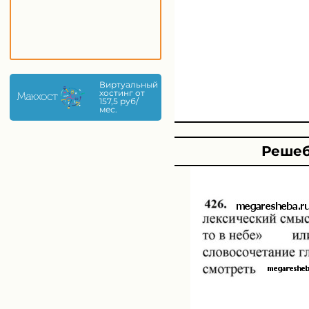
Виртуальный
хостинг от
157,5 руб/
мес.
Решеб