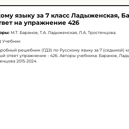
кому языку за 7 класс Ладыженская, Б
твет на упражнение 426
оры:
М.Т. Баранов
,
Т.А. Ладыженская
,
Л.А. Тростенцова
.
:
Учебник
робный решебник (ГДЗ) по Русскому языку за 7 (седьмой) кл
ый ответ упражнение - 426. Авторы учебника: Баранов, Лад
енцова 2015-2024.