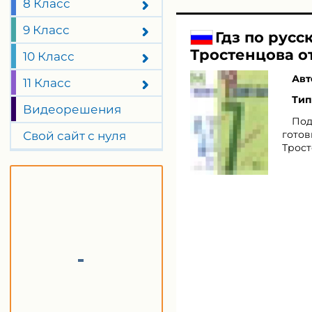
8 Класс
9 Класс
Гдз по русс
Тростенцова о
10 Класс
Авт
11 Класс
Тип
Видеорешения
Под
готов
Свой сайт с нуля
Трост