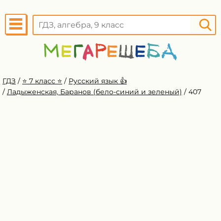
ГДЗ
/
⭐️ 7 класс ⭐️
/
Русский язык 👍
/
Ладыженская, Баранов (бело-синий и зеленый)
/
407