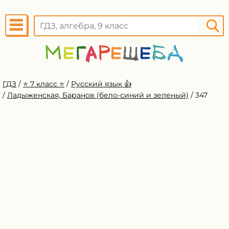
ГДЗ
/
⭐️ 7 класс ⭐️
/
Русский язык 👍
/
Ладыженская, Баранов (бело-синий и зеленый)
/
347