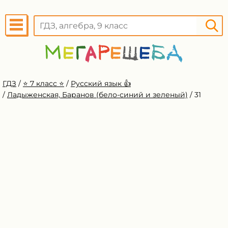
ГДЗ
/
⭐️ 7 класс ⭐️
/
Русский язык 👍
/
Ладыженская, Баранов (бело-синий и зеленый)
/
31