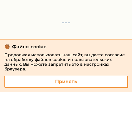
Файлы cookie
Продолжая использовать наш сайт, вы даете согласие
на обработку файлов cookie и пользовательских
данных. Вы можете запретить это в настройках
браузера.
Принять
© 2026 «megaresheba.ru»
admin@megaresheba.ru
Виртуальный
хостинг от
157,5 руб/
мес.