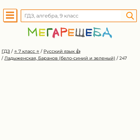
ГДЗ
/
⭐️ 7 класс ⭐️
/
Русский язык 👍
/
Ладыженская, Баранов (бело-синий и зеленый)
/
247