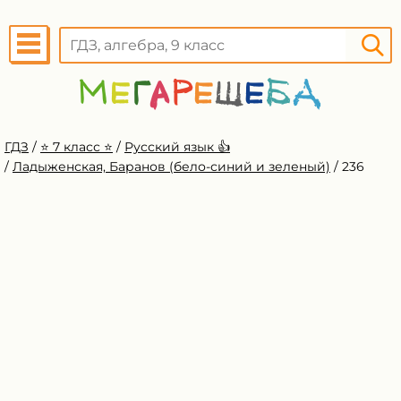
ГДЗ
/
⭐️ 7 класс ⭐️
/
Русский язык 👍
/
Ладыженская, Баранов (бело-синий и зеленый)
/
236