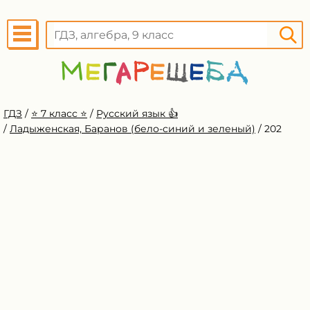
ГДЗ
/
⭐️ 7 класс ⭐️
/
Русский язык 👍
/
Ладыженская, Баранов (бело-синий и зеленый)
/
202