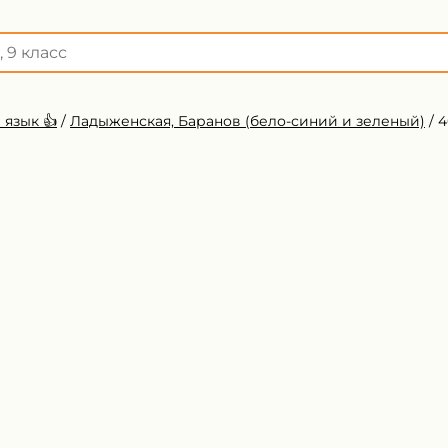
 язык 👍
/
Ладыженская, Баранов (бело-синий и зеленый)
/
4