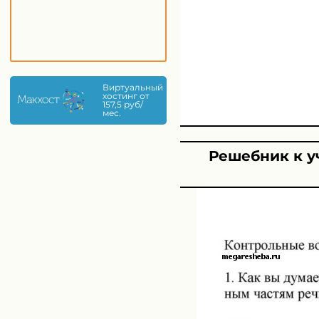
Виртуальный
хостинг от
157,5 руб/
мес.
Решебник к у