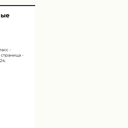
ные
асс -
 страница -
24.