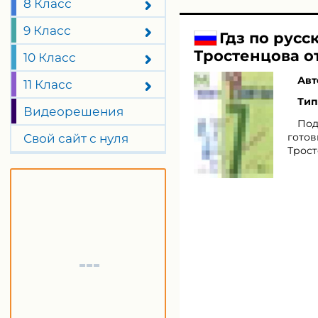
8 Класс
9 Класс
Гдз по русс
Тростенцова о
10 Класс
Авт
11 Класс
Тип
Видеорешения
Под
готов
Свой сайт с нуля
Трост