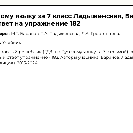
кому языку за 7 класс Ладыженская, Б
твет на упражнение 182
оры:
М.Т. Баранов
,
Т.А. Ладыженская
,
Л.А. Тростенцова
.
:
Учебник
робный решебник (ГДЗ) по Русскому языку за 7 (седьмой) кл
ый ответ упражнение - 182. Авторы учебника: Баранов, Лад
енцова 2015-2024.