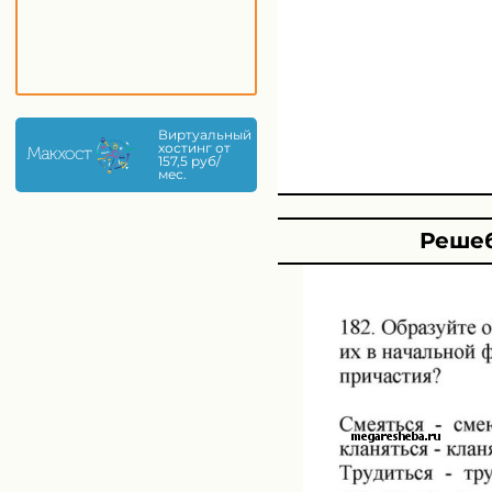
Виртуальный
хостинг от
157,5 руб/
мес.
Решеб