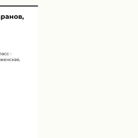
аранов,
асс -
ыженская,