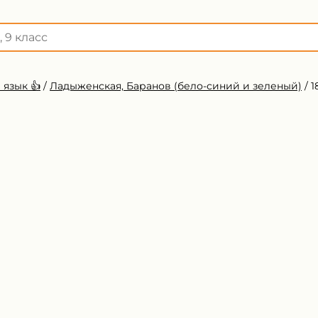
 язык 👍
/
Ладыженская, Баранов (бело-синий и зеленый)
/
1