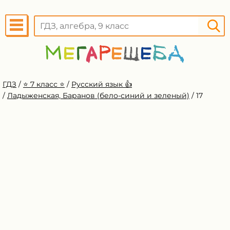
ГДЗ
/
⭐️ 7 класс ⭐️
/
Русский язык 👍
/
Ладыженская, Баранов (бело-синий и зеленый)
/
17