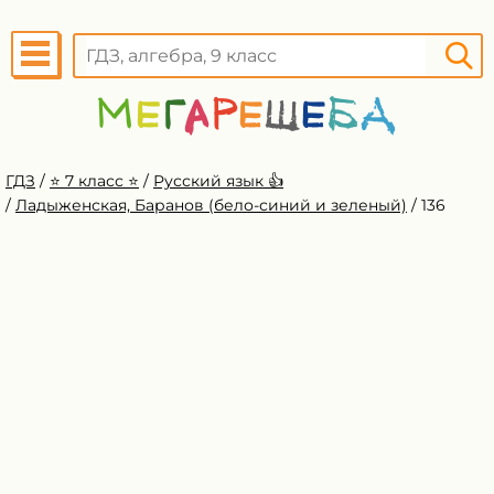
ГДЗ
/
⭐️ 7 класс ⭐️
/
Русский язык 👍
/
Ладыженская, Баранов (бело-синий и зеленый)
/
136