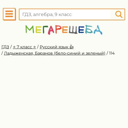
ГДЗ
/
⭐️ 7 класс ⭐️
/
Русский язык 👍
/
Ладыженская, Баранов (бело-синий и зеленый)
/
114