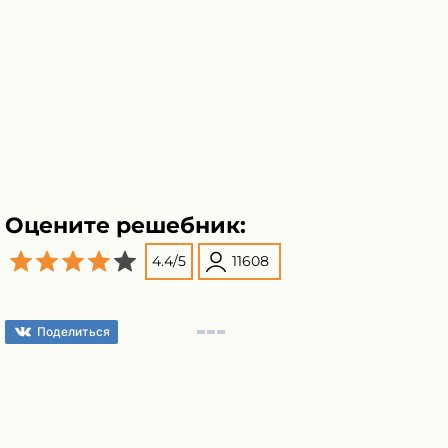
Оцените решебник:
4.4
/
5
11608
Поделиться