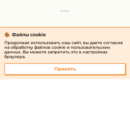
Файлы cookie
Продолжая использовать наш сайт, вы даете согласие
на обработку файлов cookie и пользовательских
данных. Вы можете запретить это в настройках
браузера.
Принять
© 2026 «megaresheba.ru»
admin@megaresheba.ru
Виртуальный
хостинг от
157,5 руб/
мес.