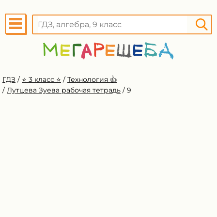
ГДЗ
/
⭐️ 3 класс ⭐️
/
Технология 👍
/
Лутцева Зуева рабочая тетрадь
/
9