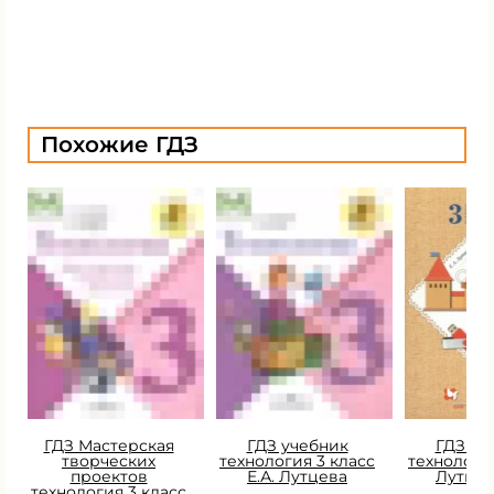
Похожие ГДЗ
ГДЗ Мастерская
ГДЗ учебник
ГДЗ уч
творческих
технология 3 класс
технологи
проектов
Е.А. Лутцева
Лутцев
технология 3 класс