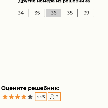
Другие номера из решебника
34
35
36
38
39
Оцените решебник:
4.4
/
5
7