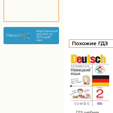
Виртуальный
хостинг от
157,5 руб/
мес.
Похожие ГДЗ
ГДЗ учебник