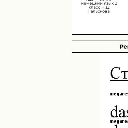
немецкий язык 2
класс Н.Д.
Гальскова
Ре