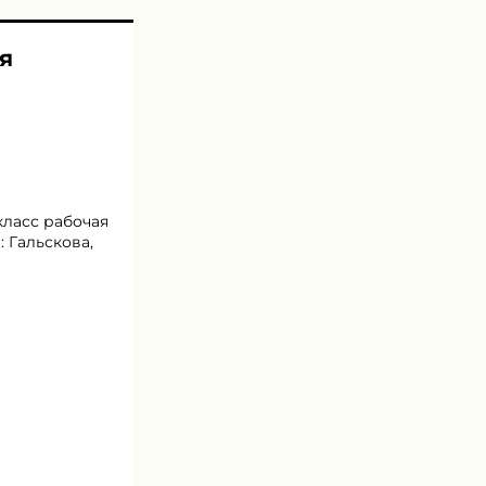
я
класс рабочая
: Гальскова,