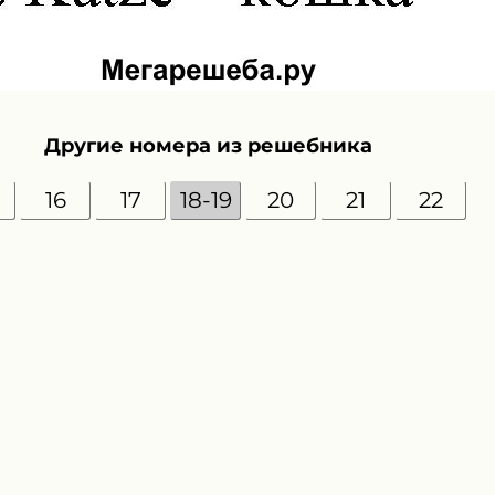
Другие номера из решебника
16
17
18-19
20
21
22