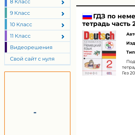
8 Класс
9 Класс
ГДЗ по неме
тетрадь часть 2
10 Класс
Авт
11 Класс
Изд
Видеорешения
Тип
Свой сайт с нуля
Под
тетра
Гез 20