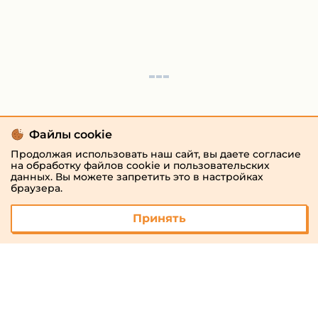
Файлы cookie
Продолжая использовать наш сайт, вы даете согласие
на обработку файлов cookie и пользовательских
данных. Вы можете запретить это в настройках
браузера.
Принять
© 2026 «megaresheba.ru»
admin@megaresheba.ru
Виртуальный
хостинг от
157,5 руб/
мес.