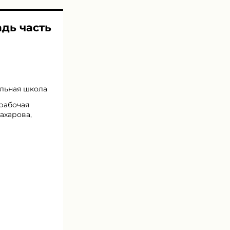
адь часть
альная школа
 рабочая
Захарова,