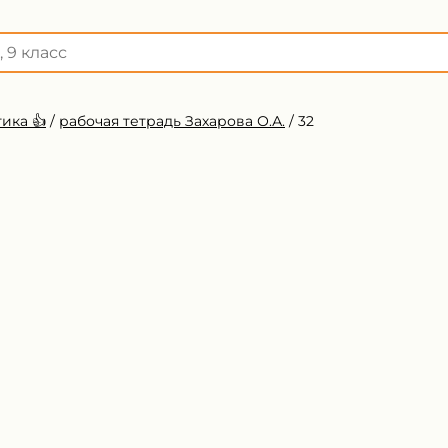
ика 👍
/
рабочая тетрадь Захарова О.А.
/
32