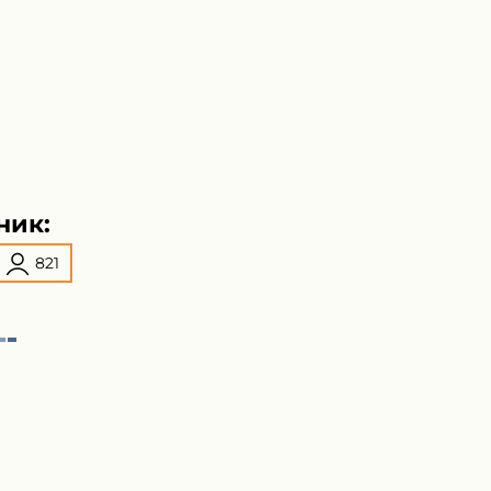
ник:
821