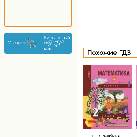
Виртуальный
хостинг от
157,5 руб/
мес.
Похожие ГДЗ
ГДЗ учебник