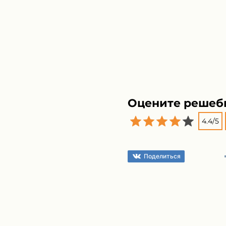
Оцените решеб
4.4
/
5
Поделиться