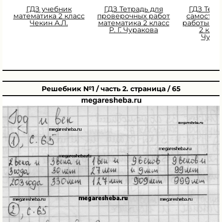
ГДЗ учебник
ГДЗ Тетрадь для
ГДЗ Тетр
математика 2 класс
проверочных работ
самостоя
Чекин А.Л.
математика 2 класс
работы ма
Р. Г. Чуракова
2 класс
Чура
Решебник №1 / часть 2. страница / 65