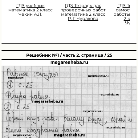
ГДЗ учебник
ГДЗ Тетрадь для
ГДЗ Тетр
математика 2 класс
проверочных работ
самостоя
Чекин А.Л.
математика 2 класс
работы ма
Р. Г. Чуракова
2 класс
Чура
Решебник №1 / часть 2. страница / 25