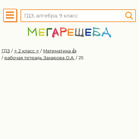
ГДЗ
/
⭐️ 2 класс ⭐️
/
Математика 👍
/
рабочая тетрадь Захарова О.А.
/
25